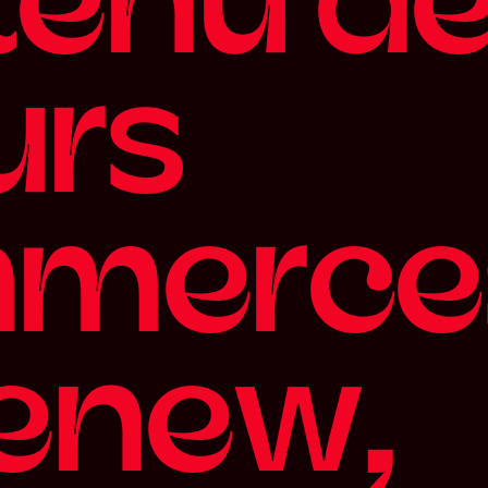
t
e
n
u
d
u
r
s
m
m
e
r
c
e
e
n
e
w
,