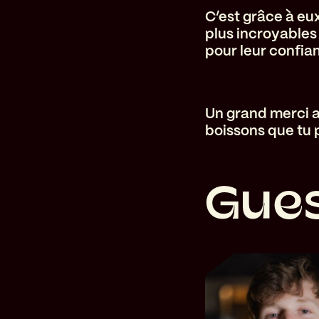
C’est grâce à eu
plus incroyables
pour leur confia
Un grand merci a
boissons que tu 
G
u
e