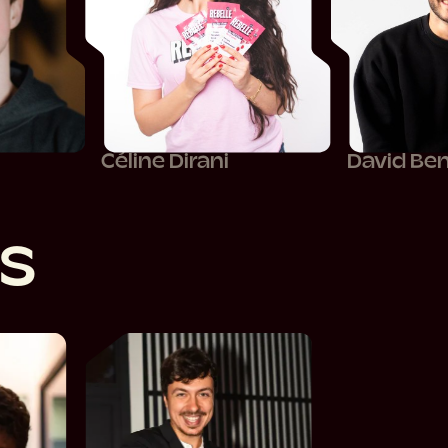
Céline Dirani
David Be
s