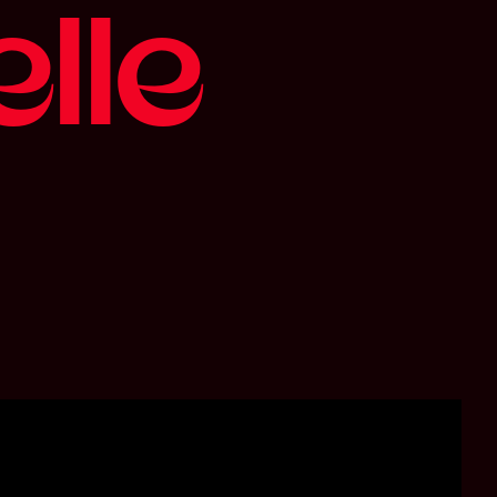
e
l
l
e