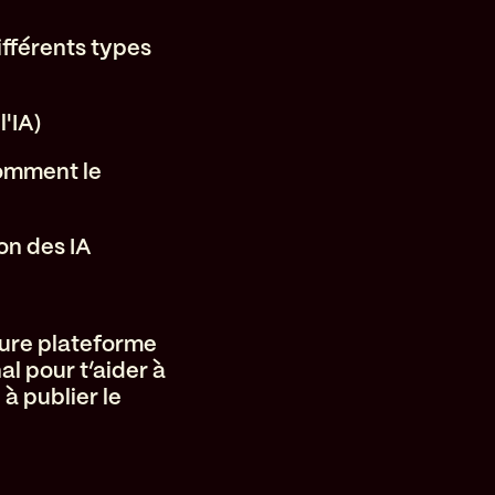
ifférents types
'IA)
comment le
on des IA
eure plateforme
al pour t’aider à
à publier le