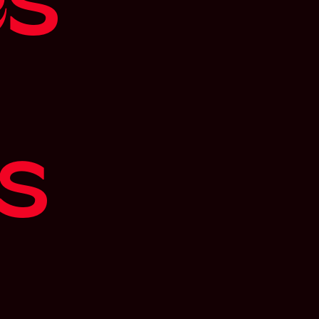
e
s
s