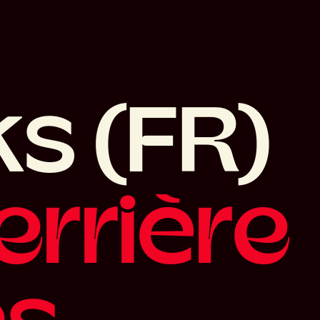
k
s
(
F
R
)
e
r
r
i
è
r
e