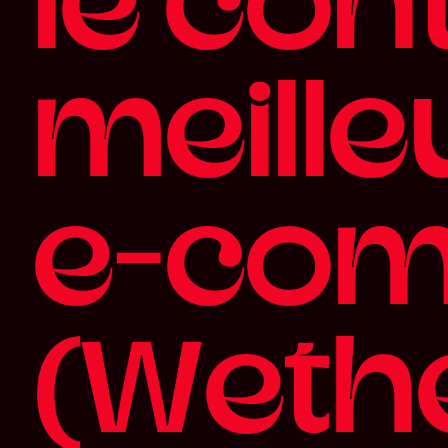
l
e
c
o
n
m
e
i
l
l
e
e
-
c
o
(
W
e
t
h