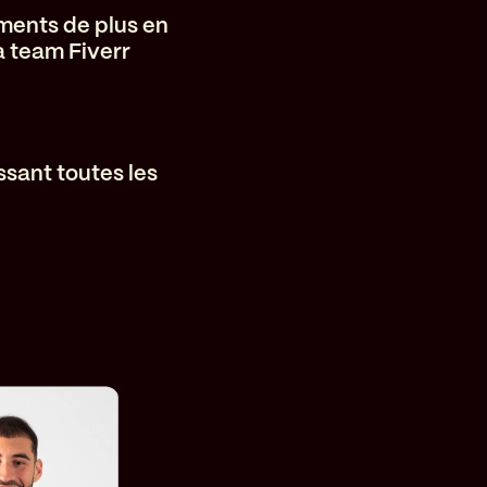
ments de plus en
a team Fiverr
ssant toutes les
Voir le profil LinkedIn
Voir le pr