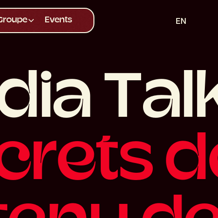
EN
Groupe
Events
d
i
a
T
a
l
c
r
e
t
s
d