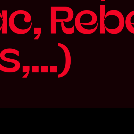
a
c
,
R
e
b
s
,
.
.
.
)