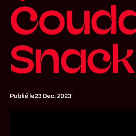
C
o
u
d
S
n
a
c
k
P
u
b
l
i
é
l
e
2
3
D
e
c
.
2
0
2
3