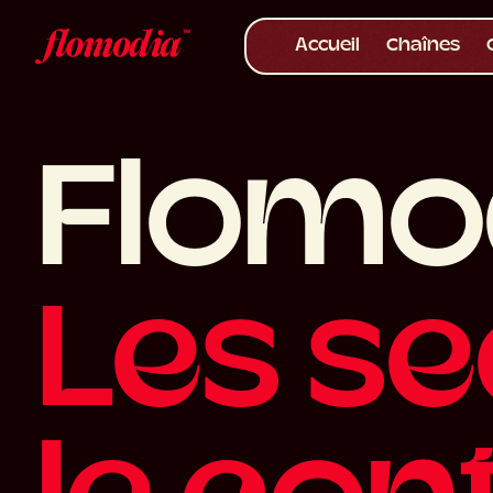
Accueil
Chaînes
F
l
o
m
o
L
e
s
s
e