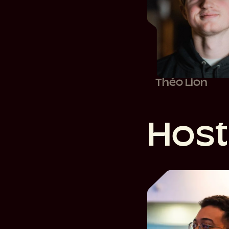
Théo Lion
H
o
s
t