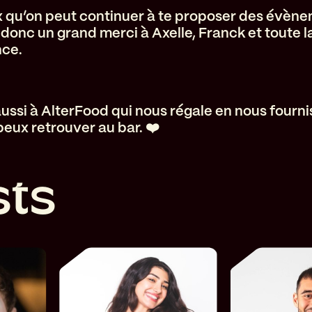
x qu’on peut continuer à te proposer des évène
 donc un grand merci à Axelle, Franck et toute l
nce.
ussi à AlterFood qui nous régale en nous fourni
peux retrouver au bar. ❤️
s
t
s