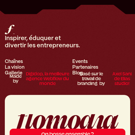
Inspirer, éduquer et
divertir les entrepreneurs.
Chaînes
Events
La vision
Partenaires
Gallerie
Blog
Digidop, la meilleure
basé sur le
Axel Sani
Made
agence Webflow du
travail de
de Elias
by
monde
branding by
studio!
On bosse ensemble ?