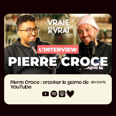
Pierre Croce : cracker le game de
(
5h17
)
(
FR
)
YouTube